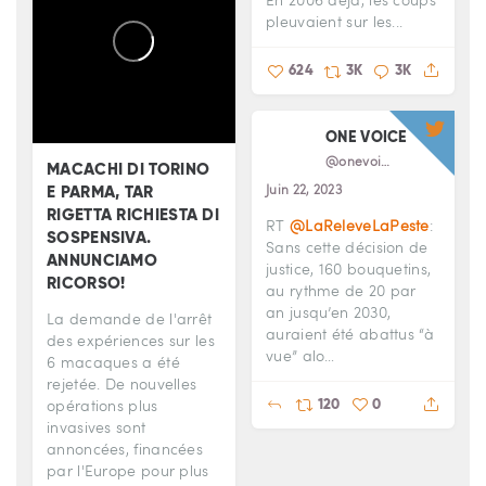
pleuvaient sur les...
624
3K
3K
ONE VOICE
@onevoiceanimal
MACACHI DI TORINO
Juin 22, 2023
E PARMA, TAR
RIGETTA RICHIESTA DI
RT
@LaReleveLaPeste
:
SOSPENSIVA.
Sans cette décision de
ANNUNCIAMO
justice, 160 bouquetins,
RICORSO!
au rythme de 20 par
an jusqu’en 2030,
La demande de l'arrêt
auraient été abattus “à
des expériences sur les
vue” alo…
6 macaques a été
rejetée. De nouvelles
120
0
opérations plus
invasives sont
annoncées, financées
par l'Europe pour plus