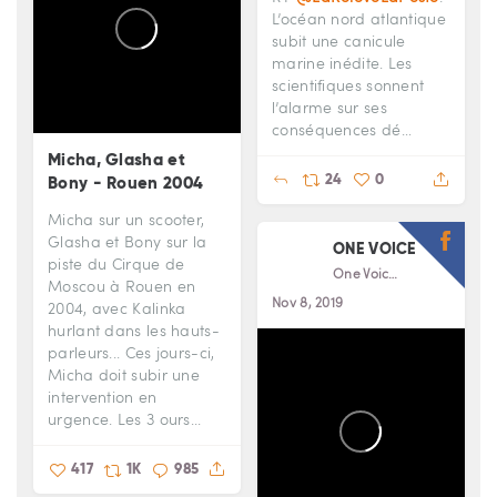
L’océan nord atlantique
subit une canicule
marine inédite. Les
scientifiques sonnent
l’alarme sur ses
conséquences dé…
Micha, Glasha et
24
0
Bony - Rouen 2004
Micha sur un scooter,
Glasha et Bony sur la
ONE VOICE
piste du Cirque de
One Voice
Moscou à Rouen en
Nov 8, 2019
2004, avec Kalinka
hurlant dans les hauts-
parleurs... Ces jours-ci,
Micha doit subir une
intervention en
urgence. Les 3 ours...
417
1K
985