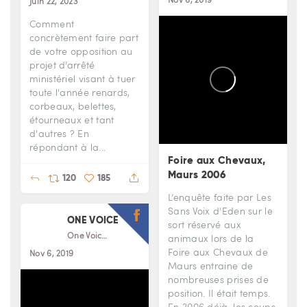
Juin 22, 2023
Comment
concrètement faire part
de votre opposition au
projet d’arrêté
ministériel visant à tuer
toute l'année renards,
corbeaux, belettes,
étourneaux et tant
d'autres ? En
répondant à la...
Foire aux Chevaux,
Maurs 2006
120
185
L’enquête faite par Les
Sans Voix d'Eden sur le
ONE VOICE
sort réservé aux
One Voice
animaux lors de la
Foire aux Chevaux de
Nov 6, 2019
Maurs entraine de
nombreuses prises de
position. Il était temps.
En 2006 déjà, les coups