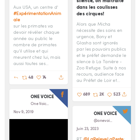
silence, on maltraite
Aux USA, un centre d'
dans les coulisses
#ExpérimentationAnim
des cirques!
ale
Alors que Micha
sur les primates va
nécessite des soins en
devoir révéler chaque
urgence, Bony et
année au public le
Glasha sont ignorés
nombre de primates
par les pouvoirs publics
qu'il utilise et qui
et le préfet demande le
meurent chez lui, mais
silence à La Tanière -
aussi toutes ses...
Zoo Refuge. Suite à nos
recours, audience face
48
74
au Préfet de Loir et...
689
2K
523
ONE VOICE
One Voice
Nov 9, 2019
ONE VOICE
@onevoiceanimal
Juin 23, 2023
RT
@LaReleveLaPeste
: