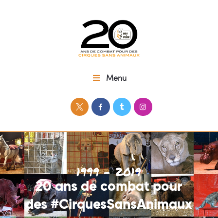
CIRQUES SANS ANIMAUX
One Voice – 20 ans pour des cirques sans animaux
Menu
Menu
1999 - 2019
20 ans de combat pour
des #CirquesSansAnimaux