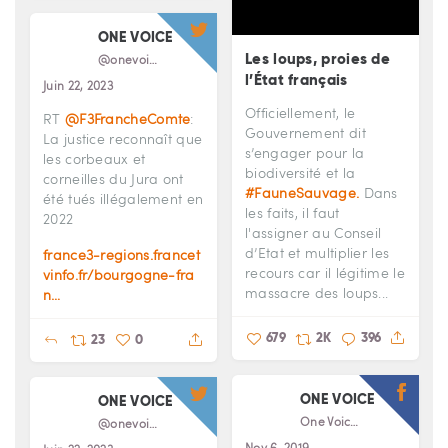
ONE VOICE
Les loups, proies de
@onevoiceanimal
l’État français
Juin 22, 2023
Officiellement, le
RT
@F3FrancheComte
:
Gouvernement dit
La justice reconnaît que
s’engager pour la
les corbeaux et
biodiversité et la
corneilles du Jura ont
#FauneSauvage.
Dans
été tués illégalement en
les faits, il faut
2022
l'assigner au Conseil
d’Etat et multiplier les
france3-regions.francet
recours car il légitime le
vinfo.fr/bourgogne-fra
massacre des loups...
n…
679
2K
396
23
0
ONE VOICE
ONE VOICE
One Voice
@onevoiceanimal
Nov 6, 2019