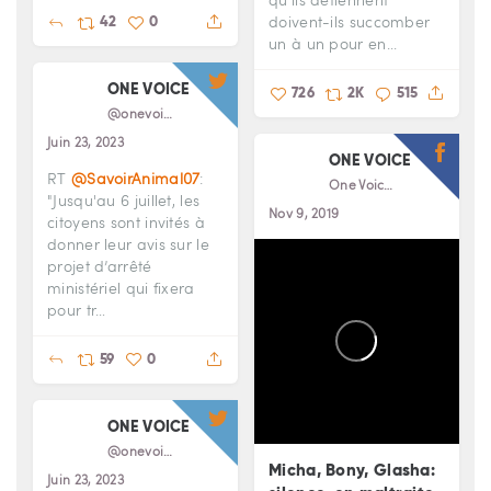
doivent-ils succomber
42
0
un à un pour en...
ONE VOICE
726
2K
515
@onevoiceanimal
Juin 23, 2023
ONE VOICE
RT
@SavoirAnimal07
:
One Voice
"Jusqu'au 6 juillet, les
Nov 9, 2019
citoyens sont invités à
donner leur avis sur le
projet d’arrêté
ministériel qui fixera
pour tr…
59
0
ONE VOICE
@onevoiceanimal
Micha, Bony, Glasha:
Juin 23, 2023