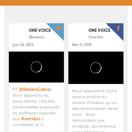
ONE VOICE
ONE VOICE
@onevoiceanimal
One Voice
Juin 23, 2023
Nov 11, 2019
RT
@BeziersColbac
:
Nous apprenons d'une
Nous appelons les
source proche du
associations, citoyens,
dossier Poliakov, qu'un
personnalités publiques
des dromadaires serait
ou politiques opposés
mort... Nous
aux
#corridas
à
demandons une
manifester le 13…
autopsie. Les animaux
qu'ils détiennent