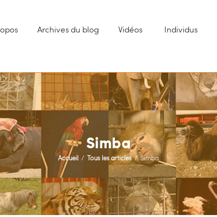
ropos
Archives du blog
Vidéos
Individus
CIRQUES SANS ANIMAUX
One Voice – 20 ans pour des cirques sans animaux
Menu
Archives du blog
Vidéos
Individus
Con
Simba
Accueil
Tous les articles
Simba