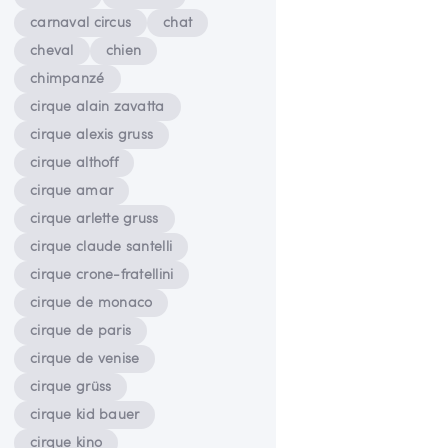
carnaval circus
chat
cheval
chien
chimpanzé
cirque alain zavatta
cirque alexis gruss
cirque althoff
cirque amar
cirque arlette gruss
cirque claude santelli
cirque crone-fratellini
cirque de monaco
cirque de paris
cirque de venise
cirque grüss
cirque kid bauer
cirque kino