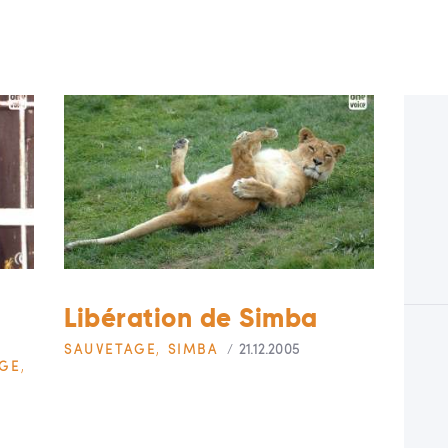
Libération de Simba
SAUVETAGE
,
SIMBA
21.12.2005
AGE
,