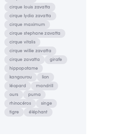
cirque louis zavatta
cirque lydia zavatta
cirque maximum
cirque stephane zavatta
cirque vitalis
cirque willie zavatta
cirque zavatta
girafe
hippopotame
kangourou
lion
léopard
mandrill
ours
puma
rhinocéros
singe
tigre
éléphant